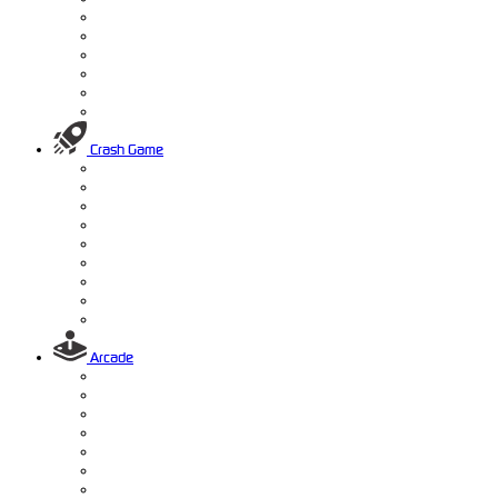
Crash Game
Arcade