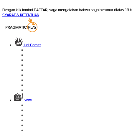
Dengan klik tombol DAFTAR, saya menyatakan bahwa saya berumur diatas 18 t
SYARAT & KETENTUAN
Hot Games
Slots