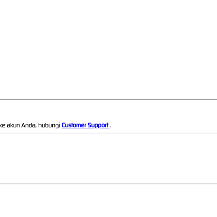
g ke akun Anda, hubungi
Customer Support
.