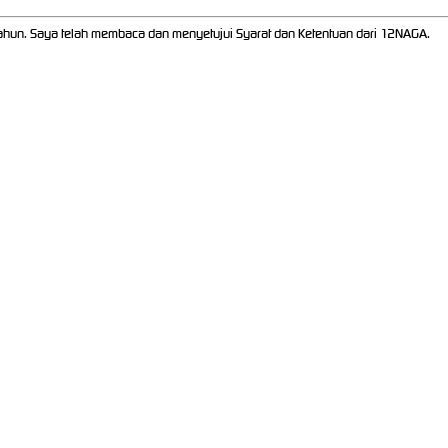
ahun. Saya telah membaca dan menyetujui Syarat dan Ketentuan dari 12NAGA.